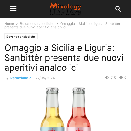
Home
Bevande analcoliche
Omaggio a Sicilia e Liguria: Sanbittèr
presenta due nuovi aperitivi analcolici
Bevande analcoliche
Omaggio a Sicilia e Liguria:
Sanbittèr presenta due nuovi
aperitivi analcolici
510
0
By
Redazione 2
-
22/05/2024