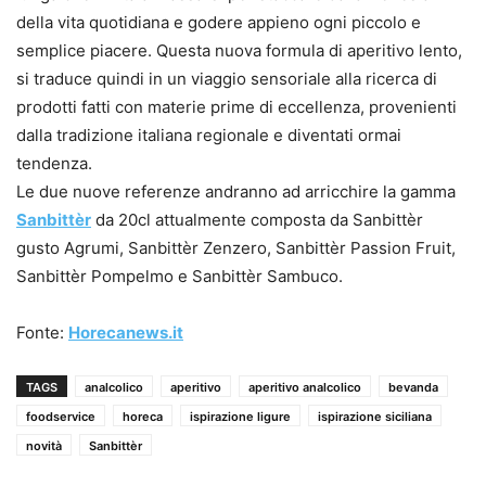
della vita quotidiana e godere appieno ogni piccolo e
semplice piacere. Questa nuova formula di aperitivo lento,
si traduce quindi in un viaggio sensoriale alla ricerca di
prodotti fatti con materie prime di eccellenza, provenienti
dalla tradizione italiana regionale e diventati ormai
tendenza.
Le due nuove referenze andranno ad arricchire la gamma
Sanbittèr
da 20cl attualmente composta da Sanbittèr
gusto Agrumi, Sanbittèr Zenzero, Sanbittèr Passion Fruit,
Sanbittèr Pompelmo e Sanbittèr Sambuco.
Fonte:
Horecanews.it
TAGS
analcolico
aperitivo
aperitivo analcolico
bevanda
foodservice
horeca
ispirazione ligure
ispirazione siciliana
novità
Sanbittèr