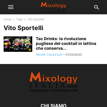
Home
Tags
Vito Sportelli
Vito Sportelli
Tac Drinks: la rivoluzione
pugliese del cocktail in lattina
che conserva...
Nicole Cavazzuti
-
01/04/2025
CHI SIAMO