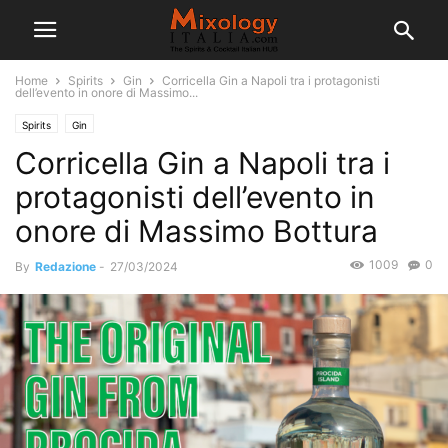
Home
Spirits
Gin
Corricella Gin a Napoli tra i protagonisti
dell’evento in onore di Massimo...
Spirits
Gin
Corricella Gin a Napoli tra i
protagonisti dell’evento in
onore di Massimo Bottura
1009
0
By
Redazione
-
27/03/2024