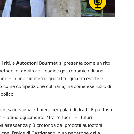
i riti, e
Autoctoni Gourmet
si presenta come un rito
todo, di decifrare il codice gastronomico di una
nno – in una simmetria quasi liturgica tra estate e
o come competizione culinaria, ma come esercizio di
bolico.
essa in scena effimera per palati distratti. È piuttosto
– etimologicamente: “trarre fuori” – i futuri
li all’essenza più profonda dei prodotti autoctoni.
vione, l’anice di Castignano, o un peperone dalla