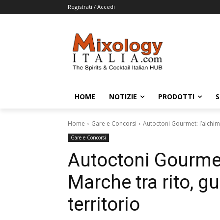
Registrati / Accedi
HOME
NOTIZIE
PRODOTTI
S
Home
Gare e Concorsi
Autoctoni Gourmet: l’alchimi
Gare e Concorsi
Autoctoni Gourmet:
Marche tra rito, g
territorio