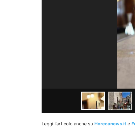
Leggi l’articolo anche su
Horecanews.it
e
F