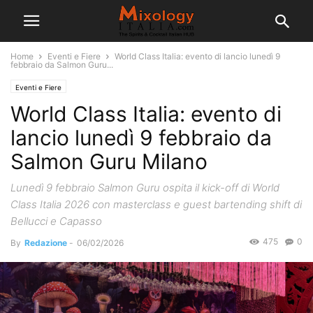
Home
Eventi e Fiere
World Class Italia: evento di lancio lunedì 9
febbraio da Salmon Guru...
Eventi e Fiere
World Class Italia: evento di
lancio lunedì 9 febbraio da
Salmon Guru Milano
Lunedì 9 febbraio Salmon Guru ospita il kick-off di World
Class Italia 2026 con masterclass e guest bartending shift di
Bellucci e Capasso
475
0
By
Redazione
-
06/02/2026