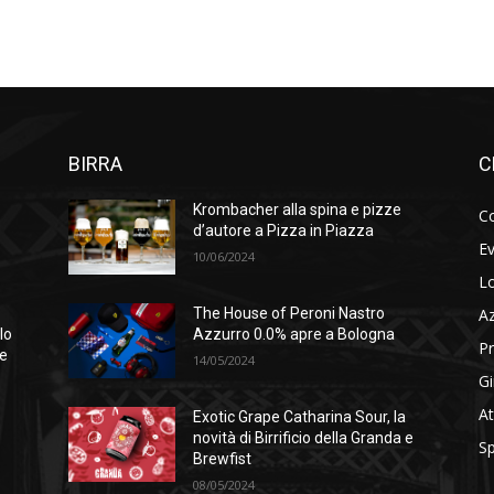
BIRRA
C
Krombacher alla spina e pizze
Co
d’autore a Pizza in Piazza
Ev
10/06/2024
Lo
A
The House of Peroni Nastro
lo
Azzurro 0.0% apre a Bologna
Pr
se
14/05/2024
Gi
At
Exotic Grape Catharina Sour, la
novità di Birrificio della Granda e
Sp
Brewfist
08/05/2024