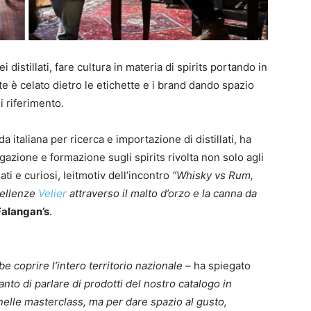
 distillati, fare cultura in materia di spirits portando in
e è celato dietro le etichette e i brand dando spazio
i riferimento.
da italiana per ricerca e importazione di distillati, ha
lgazione e formazione sugli spirits rivolta non solo agli
i e curiosi, leitmotiv dell’incontro
“Whisky vs Rum,
cellenze
Velier
attraverso il malto d’orzo e la canna da
Falangan’s
.
e coprire l’intero territorio nazionale
– ha spiegato
tanto di parlare di prodotti del nostro catalogo in
elle masterclass, ma per dare spazio al gusto,