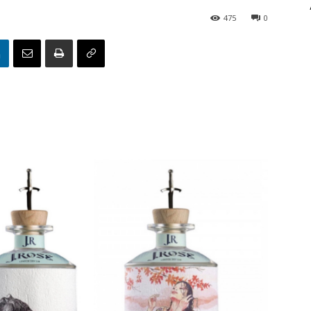
475
0