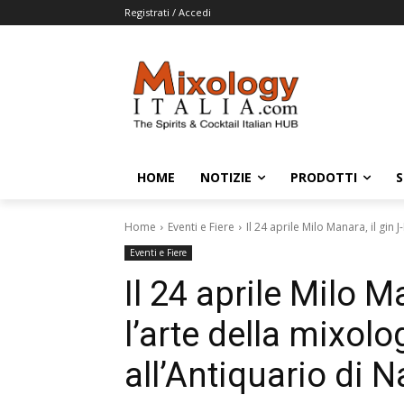
Registrati / Accedi
HOME
NOTIZIE
PRODOTTI
S
Home
Eventi e Fiere
Il 24 aprile Milo Manara, il gin J
Eventi e Fiere
Il 24 aprile Milo M
l’arte della mixol
all’Antiquario di N