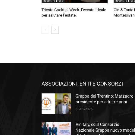
Eventi e Fiere
Eventi e Fier
Trieste Cocktail Week: l’evento ideale
Gin & Tonic 
per salutare l’estate!
Montesilva
ASSOCIAZIONI, ENTI E CONSORZI
Grappa del Trentino: Marzadro
presidente per altri tre anni
05/05/2026
Vinitaly, coi il Consorzio
Nazionale Grappa nuovo model