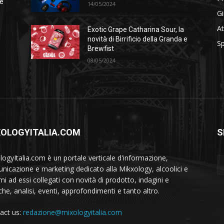
se
14/05/2024
Gi
At
Exotic Grape Catharina Sour, la
novità di Birrificio della Granda e
Sp
Brewfist
08/05/2024
XOLOGYITALIA.COM
S
logyItalia.com è un portale verticale d'informazione,
nicazione e marketing dedicato alla Mikxology, alcoolici e
mi ad essi collegati con novità di prodotto, indagini e
che, analisi, eventi, approfondimenti e tanto altro.
act us:
redazione@mixologyitalia.com