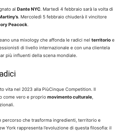
gnato al
Dante NYC
. Martedì 4 febbraio sarà la volta di
Martiny’s
. Mercoledì 5 febbraio chiuderà il vincitore
vory Peacock
.
eano una mixology che affonda le radici nel
territorio
e
essionisti di livello internazionale e con una clientela
ar più influenti della scena mondiale.
adici
to vita nel 2023 alla PiùCinque Competition. Il
ano come vero e proprio
movimento culturale
,
ionali.
un percorso che trasforma ingredienti, territorio e
New York rappresenta l’evoluzione di questa filosofia: il