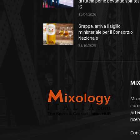
di tutela per le bevande spirito
IG
15/04/2026
Grappa, arriva il sigillo
ministeriale per il Consorzio
Nazionale
31/10/2025
MI
Mixo
comu
ai te
ricer
Cont