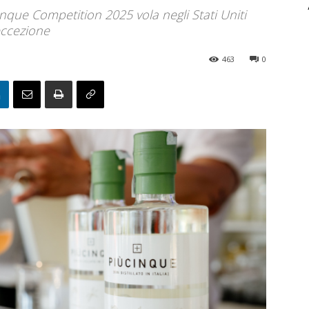
nque Competition 2025 vola negli Stati Uniti
eccezione
463
0