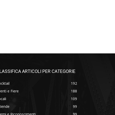
LASSIFICA ARTICOLI PER CATEGORIE
cktail
192
enti e Fiere
188
cali
109
ziende
99
emi e Riconoscimenti
99