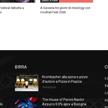
e
Eventi e Fiere
Festival debutta a
A Sarzana tre giorni di mixology con
no
Cocktail Fest 2026
BIRRA
C
Krombacher alla spina e pizze
Co
d’autore a Pizza in Piazza
Ev
10/06/2024
Lo
A
The House of Peroni Nastro
lo
Azzurro 0.0% apre a Bologna
Pr