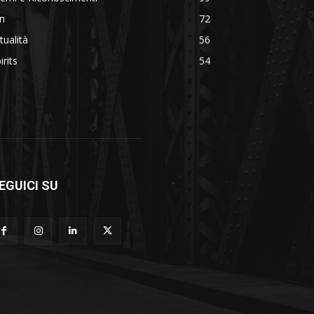
n
72
tualità
56
irits
54
EGUICI SU