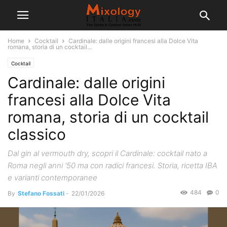
Home
Cocktail
Cardinale: dalle origini francesi alla Dolce Vita
romana, storia di un cocktail...
Cocktail
Cardinale: dalle origini
francesi alla Dolce Vita
romana, storia di un cocktail
classico
Dal gin al vermouth dry, scopri il Cardinale: cocktail nato a
Roma negli anni '50 ma con radici francesi. Storia, ricetta IBA
e varianti contemporanee
484
0
By
Stefano Fossati
-
22/01/2026