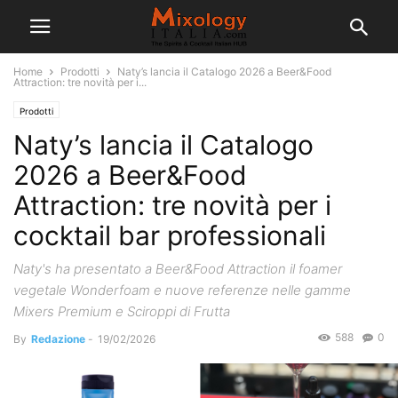
Home
Prodotti
Naty’s lancia il Catalogo 2026 a Beer&Food
Attraction: tre novità per i...
Prodotti
Naty’s lancia il Catalogo
2026 a Beer&Food
Attraction: tre novità per i
cocktail bar professionali
Naty's ha presentato a Beer&Food Attraction il foamer
vegetale Wonderfoam e nuove referenze nelle gamme
Mixers Premium e Sciroppi di Frutta
588
0
By
Redazione
-
19/02/2026