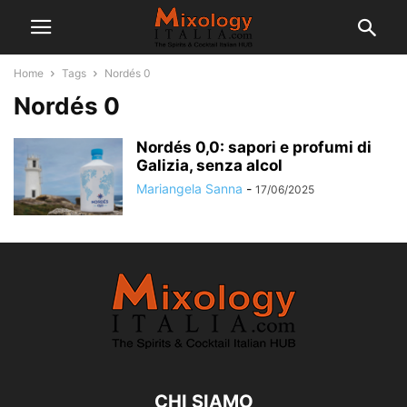
Home
Tags
Nordés 0
Nordés 0
Nordés 0,0: sapori e profumi di
Galizia, senza alcol
Mariangela Sanna
-
17/06/2025
CHI SIAMO