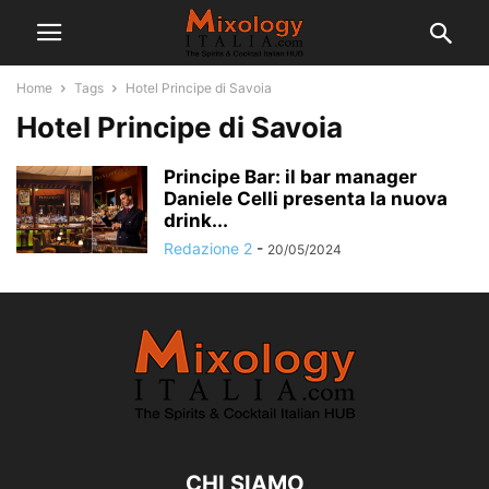
Home
Tags
Hotel Principe di Savoia
Hotel Principe di Savoia
Principe Bar: il bar manager
Daniele Celli presenta la nuova
drink...
Redazione 2
-
20/05/2024
CHI SIAMO