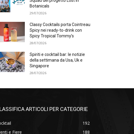
Squad del progetto Lost in
Botanicals
29/07/2026
Classy Cocktails porta Cointreau
Spicy nei ready-to-drink con
Spicy Tropical Tommy’s
28/07/2026
Spiriti e cocktail bar: le notizie
della settimana da Usa, Uk e
Singapore
28/07/2026
LASSIFICA ARTICOLI PER CATEGORIE
cktail
192
enti e Fiere
188