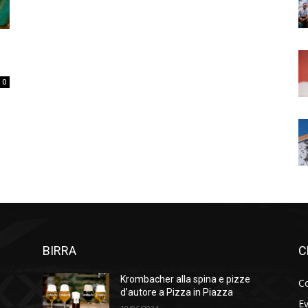
0
BIRRA
C
Krombacher alla spina e pizze
Co
d’autore a Pizza in Piazza
Ev