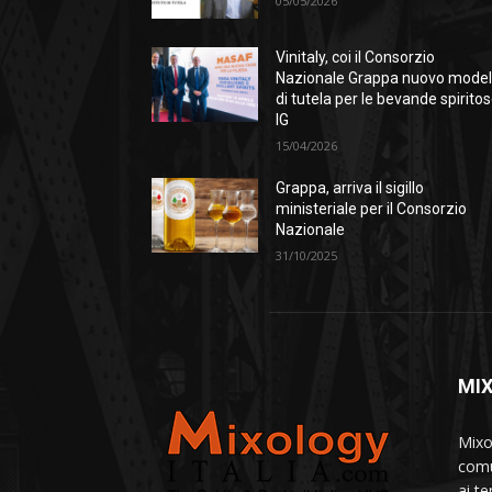
05/05/2026
Vinitaly, coi il Consorzio
Nazionale Grappa nuovo model
di tutela per le bevande spirito
IG
15/04/2026
Grappa, arriva il sigillo
ministeriale per il Consorzio
Nazionale
31/10/2025
MI
Mixo
comu
ai te