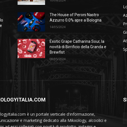
10/06/2024
Lo
A
The House of Peroni Nastro
lo
Azzurro 0.0% apre a Bologna
Pr
se
14/05/2024
Gi
At
Exotic Grape Catharina Sour, la
novità di Birrificio della Granda e
Sp
Brewfist
08/05/2024
XOLOGYITALIA.COM
S
logyItalia.com è un portale verticale d'informazione,
nicazione e marketing dedicato alla Mikxology, alcoolici e
mi ad essi collegati con novità di prodotto, indagini e