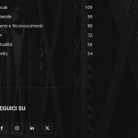
cali
109
ziende
99
emi e Riconoscimenti
99
n
72
tualità
56
irits
54
EGUICI SU