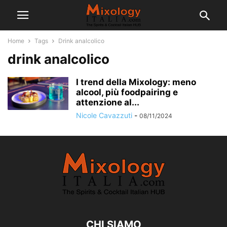
Home
Tags
Drink analcolico
drink analcolico
I trend della Mixology: meno
alcool, più foodpairing e
attenzione al...
Nicole Cavazzuti
-
08/11/2024
CHI SIAMO