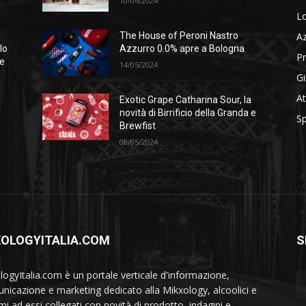
10/06/2024
Lo
A
The House of Peroni Nastro
lo
Azzurro 0.0% apre a Bologna
Pr
se
14/05/2024
Gi
At
Exotic Grape Catharina Sour, la
novità di Birrificio della Granda e
Sp
Brewfist
08/05/2024
XOLOGYITALIA.COM
S
logyItalia.com è un portale verticale d'informazione,
nicazione e marketing dedicato alla Mikxology, alcoolici e
mi ad essi collegati con novità di prodotto, indagini e