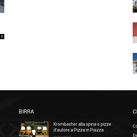
0
BIRRA
C
Krombacher alla spina e pizze
Co
d’autore a Pizza in Piazza
Ev