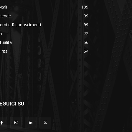
cali
109
ziende
99
emi e Riconoscimenti
99
n
72
tualità
56
irits
54
EGUICI SU