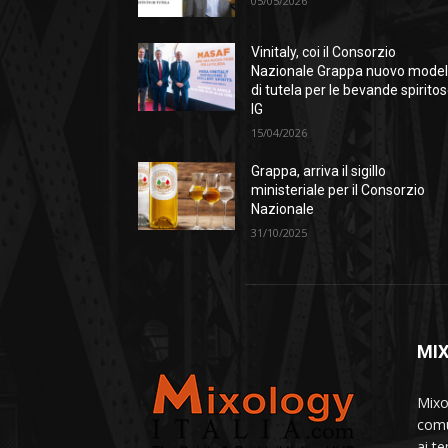
05/05/2026
Vinitaly, coi il Consorzio
Nazionale Grappa nuovo model
di tutela per le bevande spirito
IG
15/04/2026
Grappa, arriva il sigillo
ministeriale per il Consorzio
Nazionale
31/10/2025
MI
Mixo
comu
ai te