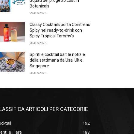
Squad del progetto Lost in
Botanicals
29/07/2026
Classy Cocktails porta Cointreau
Spicy nei ready-to-drink con
Spicy Tropical Tommy’s
28/07/2026
Spiriti e cocktail bar: le notizie
della settimana da Usa, Uk e
Singapore
28/07/2026
LASSIFICA ARTICOLI PER CATEGORIE
cktail
192
enti e Fiere
188