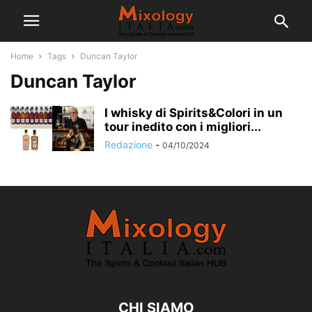
Home
Tags
Duncan Taylor
Duncan Taylor
I whisky di Spirits&Colori in un
tour inedito con i migliori...
Redazione
-
04/10/2024
CHI SIAMO